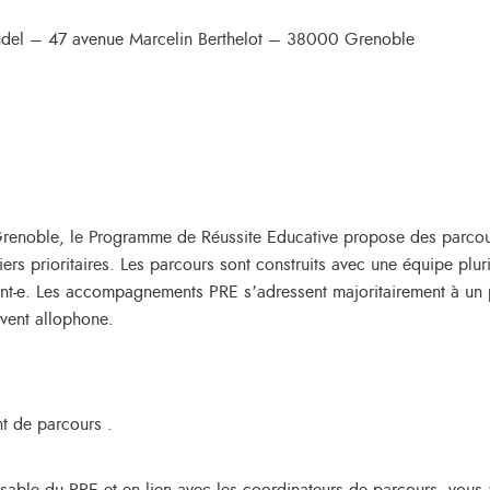
del – 47 avenue Marcelin Berthelot – 38000 Grenoble
e Grenoble, le Programme de Réussite Educative propose des parc
rtiers prioritaires. Les parcours sont construits avec une équipe pl
érent-e. Les accompagnements PRE s’adressent majoritairement à un p
uvent allophone.
nt de parcours .