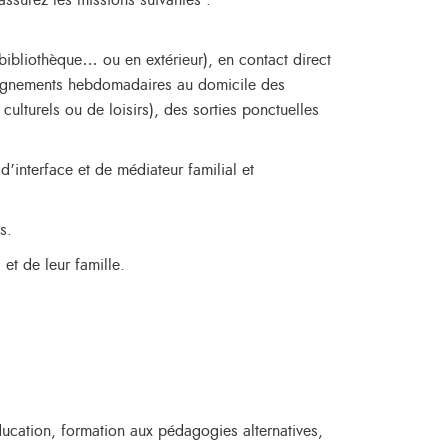
ssurez les missions suivantes :
 bibliothèque… ou en extérieur), en contact direct
ompagnements hebdomadaires au domicile des
ulturels ou de loisirs), des sorties ponctuelles
d’interface et de médiateur familial et
s.
et de leur famille.
ducation, formation aux pédagogies alternatives,