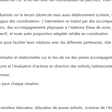
sable du PRE et en lien avec les coordinateurs de parcours, vous a
ualisés sur le terrain (domicile mais aussi établissement scolaire,
 l’appui des coordinateurs. L’intervention se traduit par des acc
ins, des accompagnements physiques à l’extérieur (lieux de soins, c
lectif, et toute autre proposition adaptée validée en coordination.
our faciliter leurs relations avec les différents partenaires, rôle 
liales et relationnelles sur le lieu de vie des jeunes accompagné
uvre et l’évaluation d’actions en direction des enfants/adolescents 
ommun.
s pour chaque situation.
 moniteur éducateur, éducateur de jeunes enfants, sciences de l’é