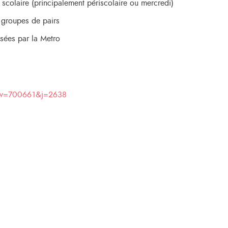
colaire (principalement périscolaire ou mercredi)
 groupes de pairs
sées par la Metro
hp?v=700661&j=2638