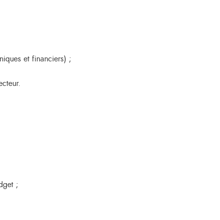
iques et financiers) ;
ecteur.
dget ;