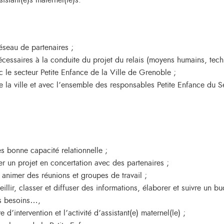
istant(e)s maternel(le)s.
éseau de partenaires ;
cessaires à la conduite du projet du relais (moyens humains, techn
c le secteur Petite Enfance de la Ville de Grenoble ;
 de la ville et avec l’ensemble des responsables Petite Enfance du S
ès bonne capacité relationnelle ;
r un projet en concertation avec des partenaires ;
 animer des réunions et groupes de travail ;
eillir, classer et diffuser des informations, élaborer et suivre un bu
es besoins…,
 d’intervention et l’activité d’assistant(e) maternel(le) ;