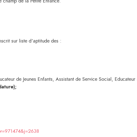
 le champ de la Petite Enfance.
crit sur liste d’aptitude des :
Educateur de Jeunes Enfants, Assistant de Service Social, Educateur
dature);
p?v=971474&j=2638