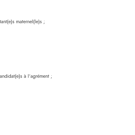
ant(e)s maternel(le)s ;
candidat(e)s à l’agrément ;