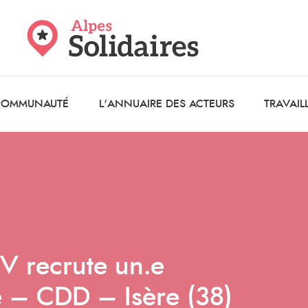
 COMMUNAUTÉ
L'ANNUAIRE DES ACTEURS
TRAVAIL
V recrute un.e
é – CDD – Isère (38)