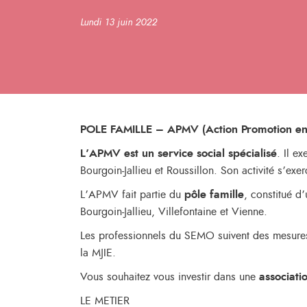
Lundi 13 juin 2022
POLE FAMILLE – APMV (Action Promotion en
L’APMV est un service social spécialisé
. Il e
Bourgoin-Jallieu et Roussillon. Son activité s’exe
L’APMV fait partie du
pôle famille
, constitué d
Bourgoin-Jallieu, Villefontaine et Vienne.
Les professionnels du SEMO suivent des mesures
la MJIE.
Vous souhaitez vous investir dans une
associat
LE METIER