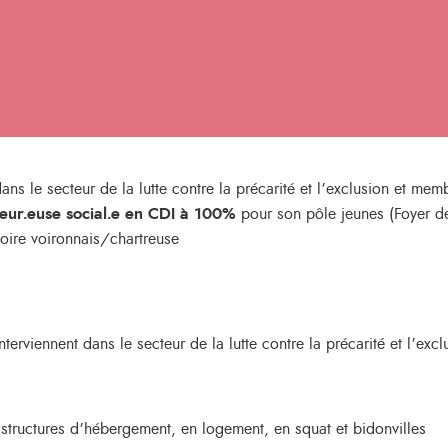
s le secteur de la lutte contre la précarité et l’exclusion et m
leur.euse social.e
en CDI à 100%
pour son pôle jeunes (Foyer d
itoire voironnais/chartreuse
erviennent dans le secteur de la lutte contre la précarité et l’exc
tructures d’hébergement, en logement, en squat et bidonvilles