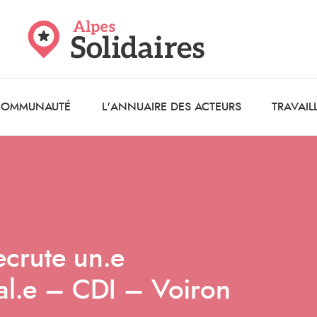
 COMMUNAUTÉ
L'ANNUAIRE DES ACTEURS
TRAVAIL
ecrute un.e
ial.e – CDI – Voiron