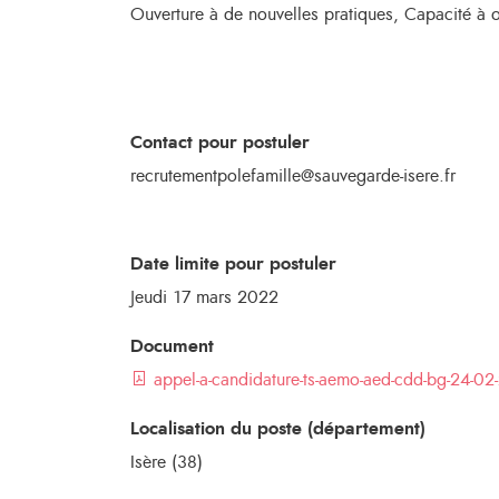
Ouverture à de nouvelles pratiques, Capacité à or
Contact pour postuler
recrutementpolefamille@sauvegarde-isere.fr
Date limite pour postuler
Jeudi 17 mars 2022
Document
appel-a-candidature-ts-aemo-aed-cdd-bg-24-02
Localisation du poste (département)
Isère (38)