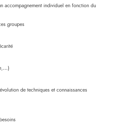
 un accompagnement individuel en fonction du
 ces groupes
carité
ue,…)
 l’évolution de techniques et connaissances
 besoins