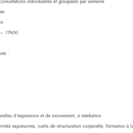
consultations individuelles et groupales par semaine
ate
on
0 – 17h00
nts :
porelles d’expression et de mouvement, à médiation
vités expressives, outils de structuration corporelle, formation à l