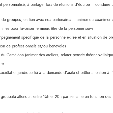
t personnalisé, à partager lors de réunions d’équipe – conduire
ues de groupes, en lien avec nos partenaires – animer ou coanimer
amilles pour favoriser le mieux être de la personne suivi
pagnement spécifique de la personne exilée et en situation de pré
ation de professionnels et/ou bénévoles
e du Caméléon (animer des ateliers, relater pensée théorico-cliniq
ire
ociétal et juridique lié à la demande d’asile et prêter attention à
t groupale attendu : entre 15h et 20h par semaine en fonction des