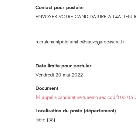
Contact pour postuler
ENVOYER VOTRE CANDIDATURE À L4ATTENT
recrutementpolefamille@sauvegarde-isere.fr
Date limite pour postuler
Vendredi 20 mai 2022
Document
appel-a-candidature-ts-aemo-aed-cdd-ft-05.05
Localisation du poste (département)
Isère (38)