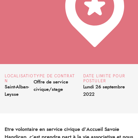
LOCALISATIO
TYPE DE CONTRAT
DATE LIMITE POUR
N
POSTULER
Offre de service
Saint-Alban-
Lundi 26 septembre
civique/stage
Leysse
2022
Etre volontaire en service civique d’Accueil Savoie
Handicap, c’est prendre part à la vie associative et nous