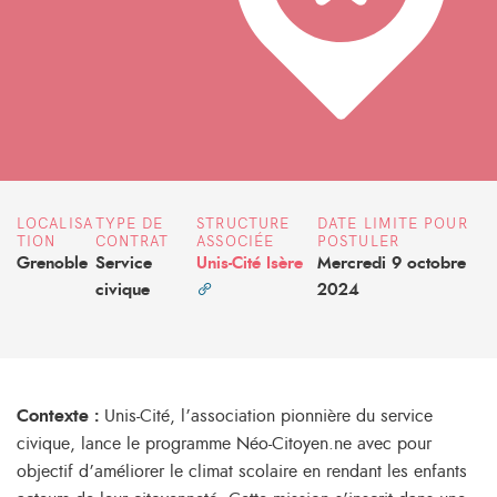
LOCALISA
TYPE DE
STRUCTURE
DATE LIMITE POUR
TION
CONTRAT
ASSOCIÉE
POSTULER
Grenoble
Service
Unis-Cité Isère
Mercredi 9 octobre
civique
2024
Contexte :
Unis-Cité, l’association pionnière du service
civique, lance le programme Néo-Citoyen.ne avec pour
objectif d’améliorer le climat scolaire en rendant les enfants