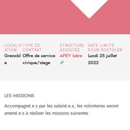
LOCALIS
TYPE DE
STRUCTURE
DATE LIMITE
ATION
CONTRAT
ASSOCIÉE
POUR POSTULER
Grenobl
Offre de service
AFEV Isère
Lundi 25 juillet
e
civique/stage
2022
LES MISSIONS
Accompagné.e.s par les salarié.e.s, les volontaires seront
amené.e.s à réaliser les missions suivantes :