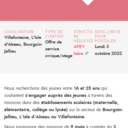
LOCALISATION
TYPE DE
STRUCTU
DATE LIMITE
CONTRAT
RE
POUR
Villefontaine, L'Isle
ASSOCIÉE
POSTULER
Offre de
d'Abeau, Bourgoin-
AFEV
Lundi 3
service
Jallieu
Isère
octobre 2022
civique/stage
Nous recherchons des jeunes entre
16 et 25 ans
qui
souhaitent
s’engager auprès des jeunes
à travers des
missions dans des
établissements scolaires (maternelle,
élémentaire, collège ou lycée)
sur le secteur de
Bourgoin-
Jallieu, L’Isle d’Abeau ou Villefontaine.
Nous proposons des missions de
9 mois
à compter du
3