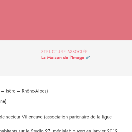
STRUCTURE ASSOCIÉE
La Maison de l'Image
 – Isère
– Rhône-Alpes)
ne)
 secteur Villeneuve (association partenaire de la ligue
abitants sur le Studio 97, médialab ouvert en janvier 2019