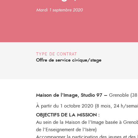
Mardi 1 septembre 2020
TYPE DE CONTRAT
Offre de service civique/stage
Maison de l’Image, Studio 97 –
Grenoble
(
38
À partir du
1 octobre 2020
(
8 mois
, 24 h/semai
OBJECTIFS DE LA MISSION :
Au sein de la Maison de l’Image basée à Grenoble
de l’Enseignement de l’Isère)
Accompagner la participation des jeunes et des h