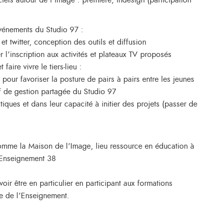
iels autour de l’image : première, indesign (participation
événements du Studio 97 :
t twitter, conception des outils et diffusion
r l’inscription aux activités et plateaux TV proposés
aire vivre le tiers-lieu :
pour favoriser la posture de pairs à pairs entre les jeunes
f de gestion partagée du Studio 97
iques et dans leur capacité à initier des projets (passer de
omme la Maison de l’Image, lieu ressource en éducation à
l’Enseignement 38
oir être en particulier en participant aux formations
ue de l’Enseignement.