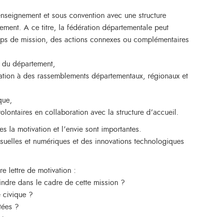
’enseignement et sous convention avec une structure
ement. A ce titre, la fédération départementale peut
temps de mission, des actions connexes ou complémentaires
et du département,
itation à des rassemblements départementaux, régionaux et
que,
lontaires en collaboration avec la structure d’accueil.
s la motivation et l’envie sont importantes.
visuelles et numériques et des innovations technologiques
e lettre de motivation :
oindre dans le cadre de cette mission ?
e civique ?
tées ?