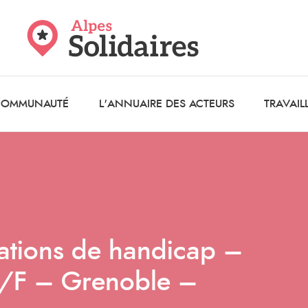
 COMMUNAUTÉ
L'ANNUAIRE DES ACTEURS
TRAVAIL
tuations de handicap –
H/F – Grenoble –