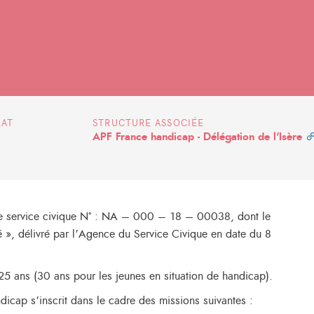
RAT
STRUCTURE ASSOCIÉE
APF France handicap - Délégation de l'Isère
e service civique N° : NA – 000 – 18 – 00038, dont le
é », délivré par l’Agence du Service Civique en date du 8
5 ans (30 ans pour les jeunes en situation de handicap).
icap s’inscrit dans le cadre des missions suivantes :