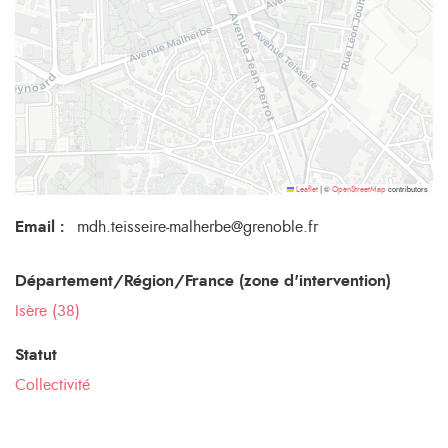
©
contributors
Leaflet
|
OpenStreetMap
Email
:
mdh.teisseire-malherbe@grenoble.fr
Département/Région/France (zone d'intervention)
Isère (38)
Statut
Collectivité