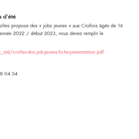
s d’été
les propose des « jobs jeunes » aux Crollois âgés de 16
l’année 2022 / début 2023, vous devez remplir le
std/crolles-doc-job-jeunes-fiche-presentation.pdf
08 04 54