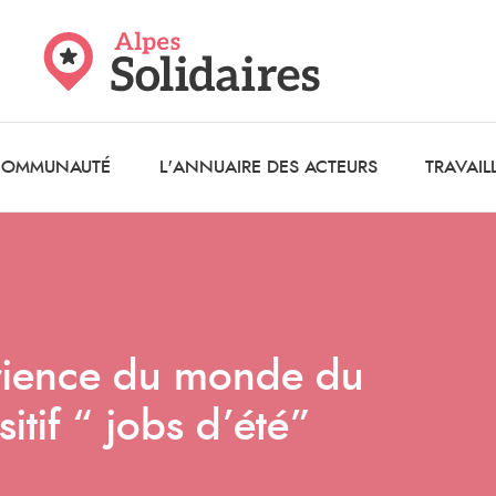
 COMMUNAUTÉ
L'ANNUAIRE DES ACTEURS
TRAVAIL
rience du monde du
sitif “ jobs d’été”