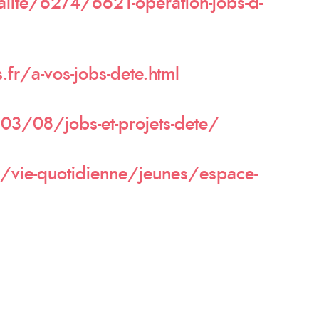
ualite/6274/6621-operation-jobs-d-
fr/a-vos-jobs-dete.html
/03/08/jobs-et-projets-dete/
r/vie-quotidienne/jeunes/espace-