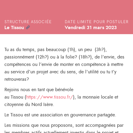
STRUCTURE ASSOCIÉE
DATE LIMITE POUR POSTULER
Le Tissou
Vendredi 31 mars 2023
Tu as du temps, pas beaucoup (1h), un peu (3h?),
passionnément (12h?) ou à la folie? (18h?), de l’envie, des
compétences ou l’envie de monter en compétence à mettre
au service d’un projet avec du sens, de l’utilité ou tu t’y
retrouveras?
Rejoins nous en tant que bénévole
au Tissou (
https://www.tissou.fr/
), la monnaie locale et
citoyenne du Nord Isère.
Le Tissou est une association en gouvernance partagée.
Les missions que nous proposons, sont accompagnées par
les membres actifs actuellement investis dans le projet et