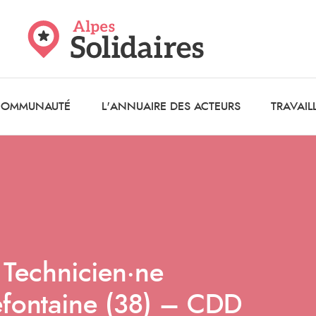
 COMMUNAUTÉ
L'ANNUAIRE DES ACTEURS
TRAVAIL
 Technicien·ne
efontaine (38) – CDD