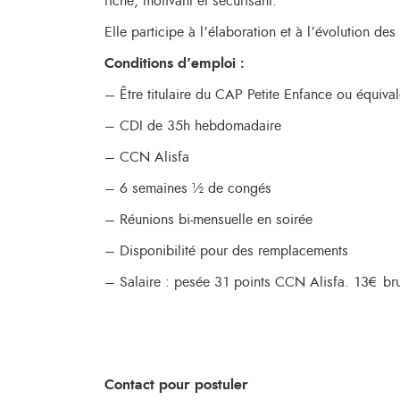
riche, motivant et sécurisant.
Elle participe à l’élaboration et à l’évolution de
Conditions d’emploi :
– Être titulaire du CAP Petite Enfance ou équiva
– CDI de 35h hebdomadaire
– CCN Alisfa
– 6 semaines ½ de congés
– Réunions bi-mensuelle en soirée
– Disponibilité pour des remplacements
– Salaire : pesée 31 points CCN Alisfa. 13€ bru
Contact pour postuler