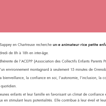
 Sappey en Chartreuse recherche
un·e animateur·rice petite en
dredi de 8h à 18h en inter-âge.
dhérente de l’ACEPP (Association des Collectifs Enfants Parents Pro
 d’un environnement montagnard à seulement 15 minutes de Grenob
a bienveillance, la confiance en soi, l’autonomie, l’inclusion, la c
 quotidien.
jeunes enfants et leur famille en favorisant un climat de confianc
 en stimulant leurs potentialités. Elle contribue à leur éveil et l