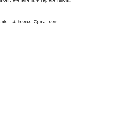
ation
: évènements et représentations.
vante : cbrhconseil@gmail.com