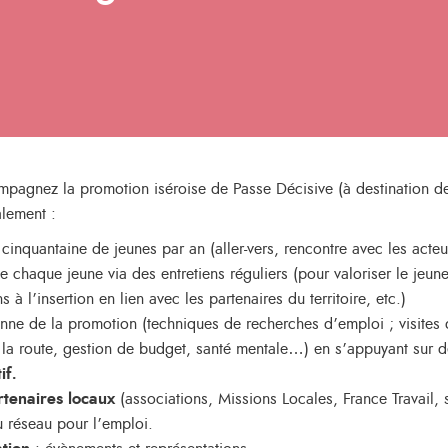
mpagnez la promotion iséroise de Passe Décisive (à destination de
alement :
e cinquantaine de jeunes par an (aller-vers, rencontre avec les acteu
e chaque jeune via des entretiens réguliers (pour valoriser le jeun
s à l’insertion en lien avec les partenaires du territoire, etc.)
enne de la promotion (techniques de recherches d’emploi ; visites
la route, gestion de budget, santé mentale…) en s’appuyant sur de
if.
rtenaires
locaux
(associations, Missions Locales, France Travail, 
au réseau pour l’emploi.