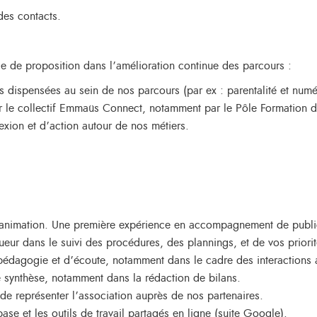
des contacts.
ce de proposition dans l’amélioration continue des parcours :
s dispensées au sein de nos parcours (par ex : parentalité et numé
ar le collectif Emmaüs Connect, notamment par le Pôle Formation d
exion et d’action autour de nos métiers.
 l’animation. Une première expérience en accompagnement de public
ueur dans le suivi des procédures, des plannings, et de vos priorit
pédagogie et d’écoute, notamment dans le cadre des interactions a
 synthèse, notamment dans la rédaction de bilans.
 de représenter l’association auprès de nos partenaires.
ase et les outils de travail partagés en ligne (suite Google).