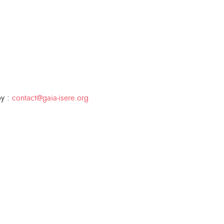
oy :
contact@gaia-isere.org