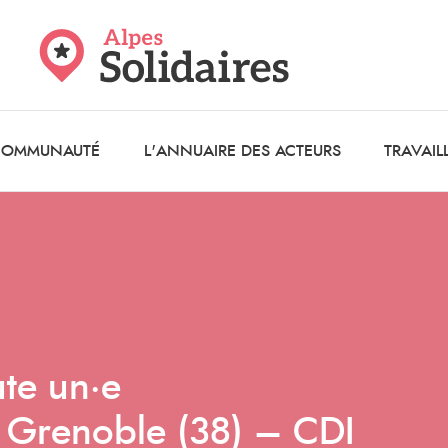
 COMMUNAUTÉ
L'ANNUAIRE DES ACTEURS
TRAVAIL
ute un·e
– Grenoble (38) – CDI