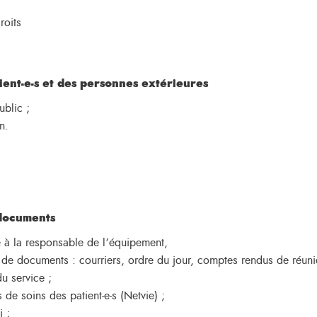
roits
ient-e-s et des personnes extérieures
ublic ;
n.
;
 documents
re à la responsable de l’équipement,
s de documents : courriers, ordre du jour, comptes rendus de réuni
u service ;
s de soins des patient-e-s (Netvie) ;
i ;