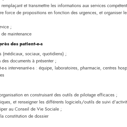
l remplaçant et transmettre les informations aux services compétent
re force de propositions en fonction des urgences, et organiser l
rvice ;
x de maintenance
près des patient-e-s
-s (médicaux, sociaux, quotidiens) ;
n des documents à présenter ;
nt-e-s intervenant-e-s : équipe, laboratoires, pharmacie, centres hospi
les
rganisation en construisant des outils de pilotage efficaces ;
tiques, et renseigner les différents logiciels/outils de suivi d’activi
ciper au Conseil de Vie Sociale ;
la constitution de dossier