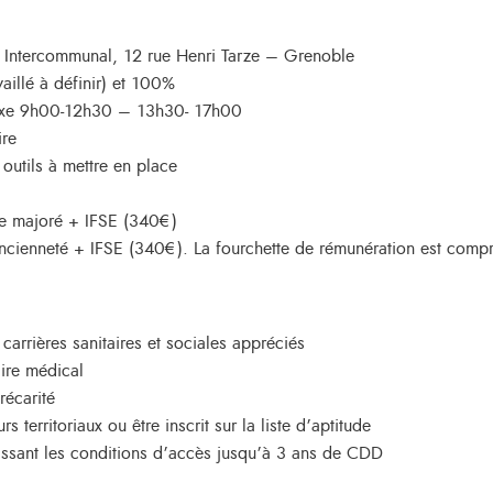
l Intercommunal, 12 rue Henri Tarze – Grenoble
vaillé à définir) et 100%
 fixe 9h00-12h30 – 13h30- 17h00
ire
 outils à mettre en place
dice majoré + IFSE (340€)
’ancienneté + IFSE (340€). La fourchette de rémunération est com
rrières sanitaires et sociales appréciés
ire médical
récarité
territoriaux ou être inscrit sur la liste d’aptitude
lissant les conditions d’accès jusqu’à 3 ans de CDD