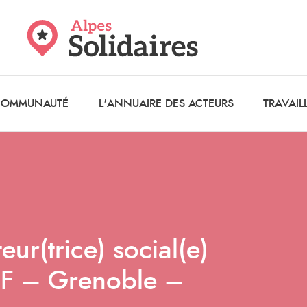
 COMMUNAUTÉ
L'ANNUAIRE DES ACTEURS
TRAVAIL
r(trice) social(e)
 – Grenoble –