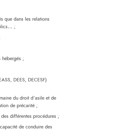
 que dans les relations
blics… ;
;
;
 hébergés ;
DEASS, DEES, DECESF)
ne du droit d’asile et de
ion de précarité ;
es différentes procédures ;
apacité de conduire des