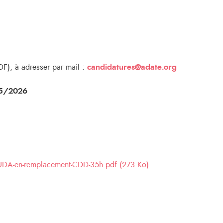
DF), à adresser par mail :
candidatures@adate.org
5/2026
UDA-en-remplacement-CDD-35h.pdf (273 Ko)