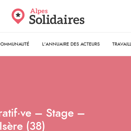
 COMMUNAUTÉ
L'ANNUAIRE DES ACTEURS
TRAVAIL
ratif·ve – Stage –
sère (38)