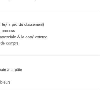
r le/la pro du classement)
s process
mmerciale & la com’ externe
u de compta
main à la pâte
ableurs