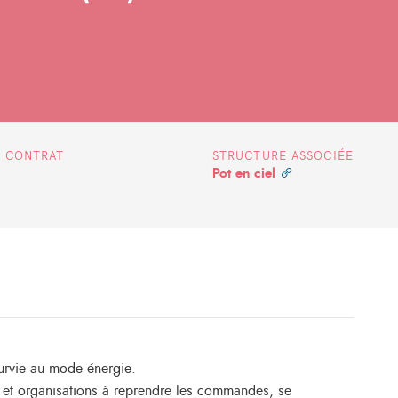
E CONTRAT
STRUCTURE ASSOCIÉE
Pot en ciel
urvie au mode énergie.
 et organisations à reprendre les commandes, se