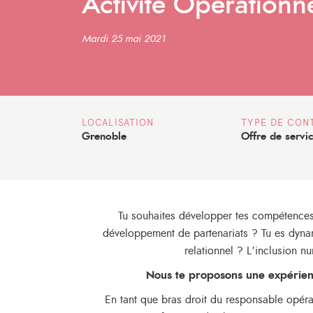
Activité Opérationn
Mardi 25 mai 2021
LOCALISATION
TYPE DE CON
Grenoble
Offre de servi
Tu souhaites développer tes compétences 
développement de partenariats ? Tu es dynami
relationnel ? L’inclusion n
Nous te proposons une expérien
En tant que bras droit du responsable opéra