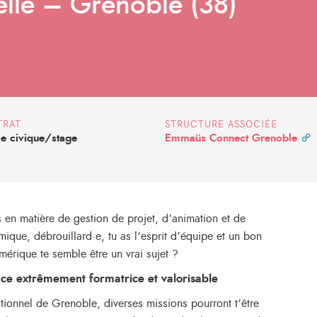
elle – Grenoble (38)
TRAT
STRUCTURE ASSOCIÉE
ce civique/stage
Emmaüs Connect Grenoble
en matière de gestion de projet, d’animation et de
que, débrouillard·e, tu as l’esprit d’équipe et un bon
umérique te semble être un vrai sujet ?
ce extrêmement formatrice et valorisable
tionnel de Grenoble, diverses missions pourront t’être