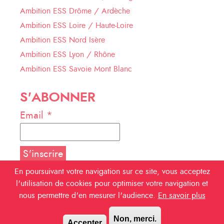
Ambition ESS Drôme / Ardèche
Ambition ESS Loire / Haute-Loire
Ambition ESS Nord Isère
Ambition ESS Lyon / Rhône
Ambition ESS Savoie Mont Blanc
S'ABONNER
Email *
En poursuivant votre navigation sur ce site, vous acceptez
l'utilisation de cookies pour optimiser votre navigation et
NOUS SUIVRE
nous permettre d'en mesurer l'audience.
En savoir plus
Facebook
Non, merci.
Accepter
Linkedin