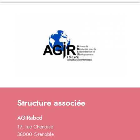
Structure associée
AGIRabcd
17, rue Chenoise
38000 Grenoble