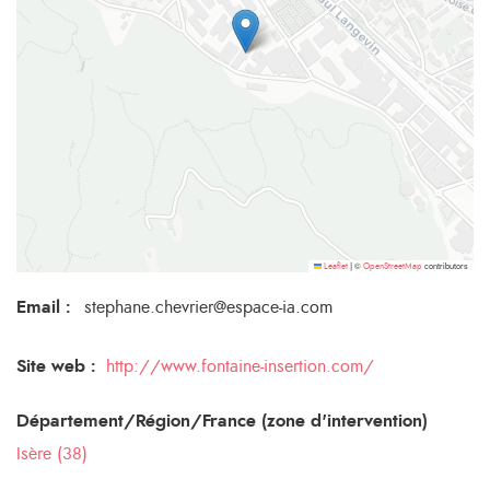
©
contributors
Leaflet
|
OpenStreetMap
Email
:
stephane.chevrier@espace-ia.com
Site web :
http://www.fontaine-insertion.com/
Département/Région/France (zone d'intervention)
Isère (38)