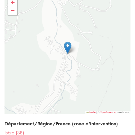
+
−
©
contributors
Leaflet
|
OpenStreetMap
Département/Région/France (zone d'intervention)
Isère (38)