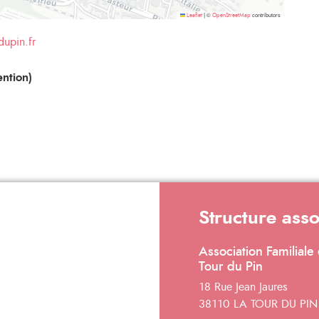
©
contributors
Leaflet
|
OpenStreetMap
dupin.fr
ntion)
Structure ass
Association Familiale 
Tour du Pin
18 Rue Jean Jaures
38110 LA TOUR DU PIN