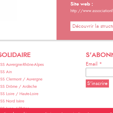
Site web :
http://www.associationfa
Découvrir la struct
SOLIDAIRE
S'ABON
Email *
ESS Auvergne-Rhône-Alpes
ESS Ain
ESS Clermont / Auvergne
ESS Drôme / Ardèche
SS Loire / Haute-Loire
SS Nord Isère
ESS Lyon / Rhône