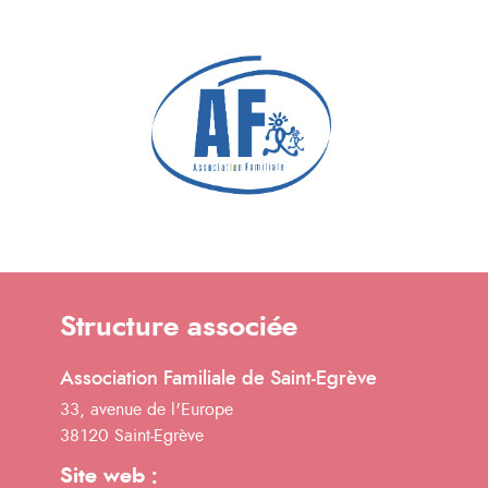
Structure associée
Association Familiale de Saint-Egrève
33, avenue de l'Europe
38120 Saint-Egrève
Site web :