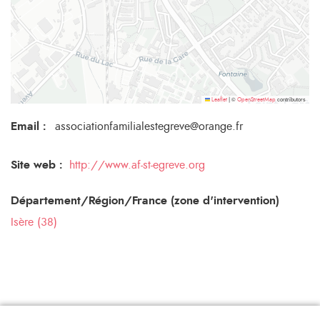
©
contributors
Leaflet
|
OpenStreetMap
Email
:
associationfamilialestegreve@orange.fr
Site web :
http://www.af-st-egreve.org
Département/Région/France (zone d'intervention)
Isère (38)