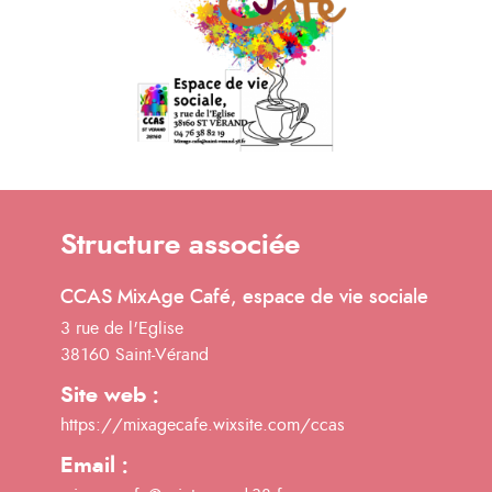
Structure associée
CCAS MixAge Café, espace de vie sociale
3 rue de l'Eglise
38160 Saint-Vérand
Site web :
https://mixagecafe.wixsite.com/ccas
Email :