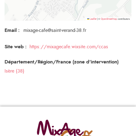
©
contributors
Leaflet
|
OpenStreetMap
Email
:
mixage-cafe@saint-verand-38.fr
Site web :
https://mixagecafe.wixsite.com/ccas
Département/Région/France (zone d'intervention)
Isère (38)