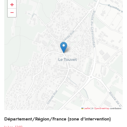
+
−
©
contributors
Leaflet
|
OpenStreetMap
Département/Région/France (zone d'intervention)