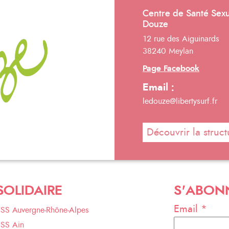
Centre de Santé Sexu
Douze
12 rue des Aiguinards
38240 Meylan
Page Facebook
Email :
ledouze@libertysurf.fr
Découvrir la struct
SOLIDAIRE
S'ABON
Email *
ESS Auvergne-Rhône-Alpes
ESS Ain