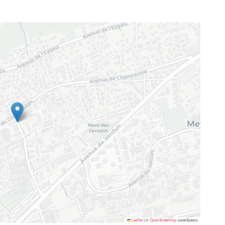
©
contributors
Leaflet
|
OpenStreetMap