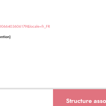
00066403606179&locale=fr_FR
ntion)
Structure ass