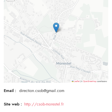
©
contributors
Leaflet
|
OpenStreetMap
Email
:
direction.csob@gmail.com
Site web :
http://csob-morestel.fr