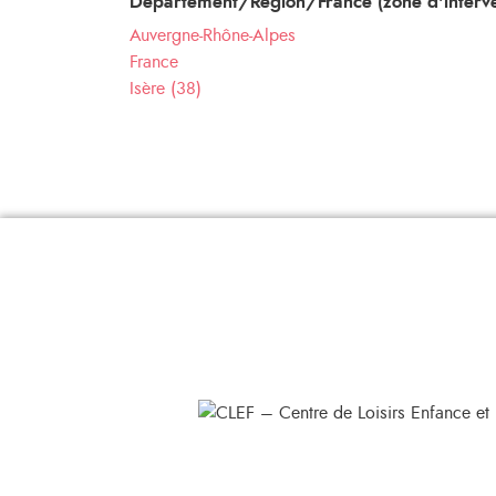
Département/Région/France (zone d'interve
Auvergne-Rhône-Alpes
France
Isère (38)