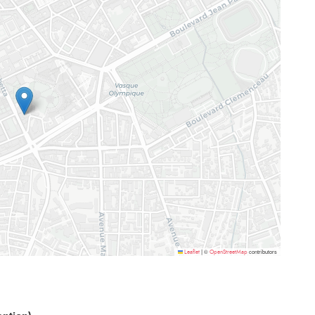
©
contributors
Leaflet
|
OpenStreetMap