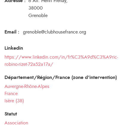
Adresse :
6 All. Henri Frenay,
38000
Grenoble
Email
:
grenoble@clubhousefrance.org
Linkedin
https://www.linkedin.com/in/fr%C3%A9d%C3%A9ric-
robino-rizet-72a52a17a/
Département/Région/France (zone d'intervention)
Auvergne-Rhône-Alpes
France
Isère (38)
Statut
Association