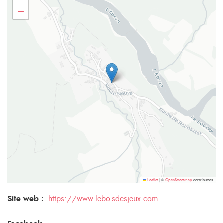
−
©
contributors
Leaflet
|
OpenStreetMap
Site web :
https://www.leboisdesjeux.com