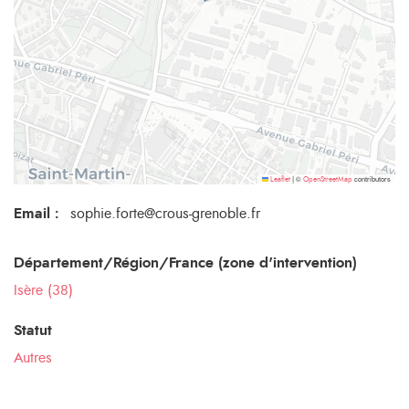
©
contributors
Leaflet
|
OpenStreetMap
Email
:
sophie.forte@crous-grenoble.fr
Département/Région/France (zone d'intervention)
Isère (38)
Statut
Autres