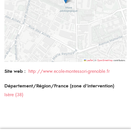
©
contributors
Leaflet
|
OpenStreetMap
Site web :
http://www.ecole-montessori-grenoble.fr
Département/Région/France (zone d'intervention)
Isère (38)