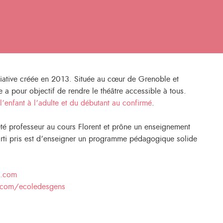
iative créée en 2013. Située au cœur de Grenoble et
le a pour objectif de rendre le théâtre accessible à tous.
l’enfant à l’adulte et du débutant au confirmé
.
té professeur au cours Florent et prône un enseignement
arti pris est d’enseigner un programme pédagogique solide
s.com
.com/ecoledesgens