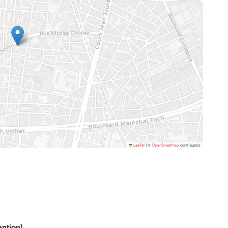
©
contributors
Leaflet
|
OpenStreetMap
ntion)