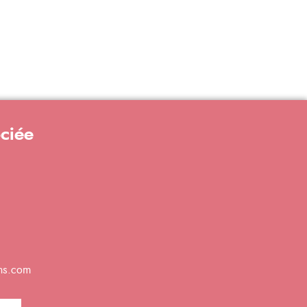
ociée
ns.com