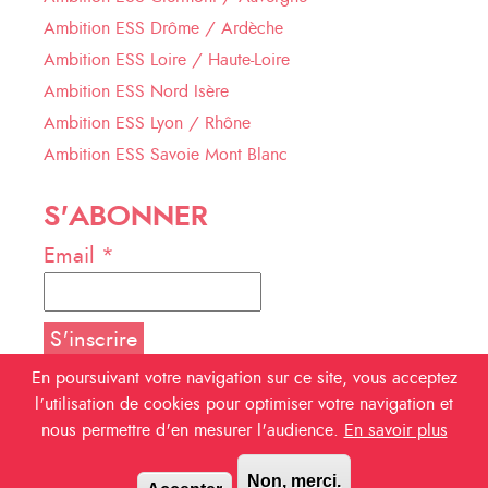
Ambition ESS Drôme / Ardèche
Ambition ESS Loire / Haute-Loire
Ambition ESS Nord Isère
Ambition ESS Lyon / Rhône
Ambition ESS Savoie Mont Blanc
S'ABONNER
Email *
En poursuivant votre navigation sur ce site, vous acceptez
l'utilisation de cookies pour optimiser votre navigation et
NOUS SUIVRE
nous permettre d'en mesurer l'audience.
En savoir plus
Facebook
Non, merci.