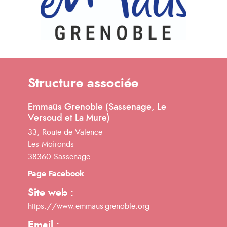
Structure associée
Emmaüs Grenoble (Sassenage, Le
Versoud et La Mure)
33, Route de Valence
Les Moironds
38360 Sassenage
Page Facebook
Site web :
https://www.emmaus-grenoble.org
Email :