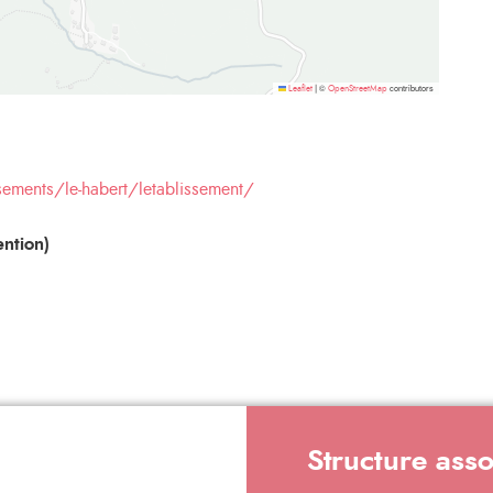
©
contributors
Leaflet
|
OpenStreetMap
sements/le-habert/letablissement/
ntion)
Structure ass