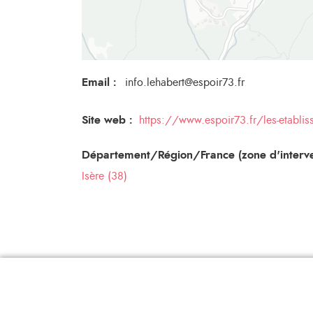
Email
:
info.lehabert@espoir73.fr
Site web :
https://www.espoir73.fr/les-etablis
Département/Région/France (zone d'interve
Isère (38)