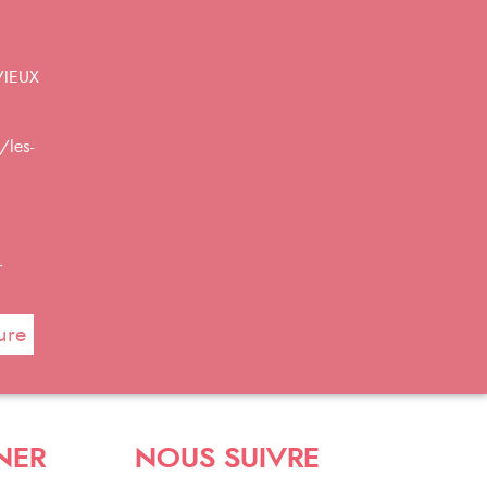
VIEUX
/les-
r
ure
NER
NOUS SUIVRE