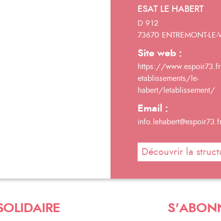
ESAT LE HABERT
D 912
73670 ENTREMONT-LE-
Site web :
https://www.espoir73.fr
etablissements/le-
habert/letablissement/
Email :
info.lehabert@espoir73.f
Découvrir la struct
SOLIDAIRE
S'ABON