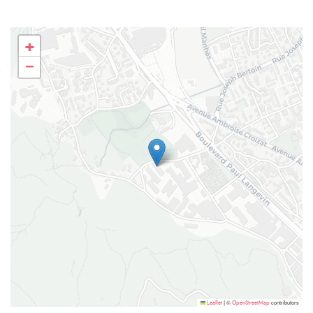
+
−
©
contributors
Leaflet
|
OpenStreetMap