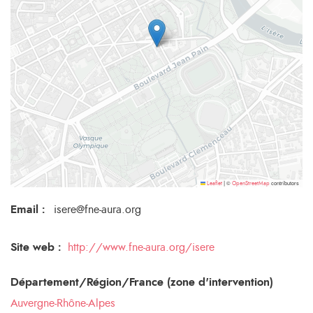
©
contributors
Leaflet
|
OpenStreetMap
Email
:
isere@fne-aura.org
Site web :
http://www.fne-aura.org/isere
Département/Région/France (zone d'intervention)
Auvergne-Rhône-Alpes