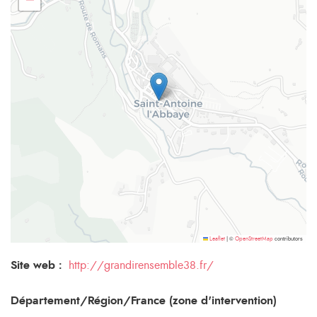
−
©
contributors
Leaflet
|
OpenStreetMap
Site web :
http://grandirensemble38.fr/
Département/Région/France (zone d'intervention)