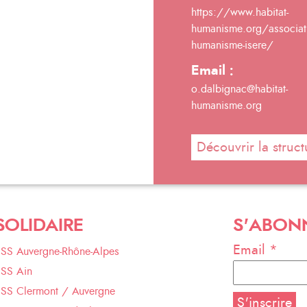
https://www.habitat-
humanisme.org/associati
humanisme-isere/
Email :
o.dalbignac@habitat-
humanisme.org
Découvrir la struct
SOLIDAIRE
S'ABON
Email *
ESS Auvergne-Rhône-Alpes
ESS Ain
ESS Clermont / Auvergne