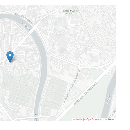
©
contributors
Leaflet
|
OpenStreetMap