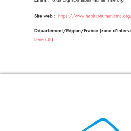
Email
:
o.dalbignac@habitat-humanisme.org
Site web :
https://www.habitat-humanisme.org/
Département/Région/France (zone d'interve
Isère (38)