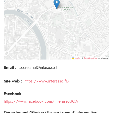
©
contributors
Leaflet
|
OpenStreetMap
Email
:
secretariat@interasso.fr
Site web :
https://www.interasso.fr/
Facebook
https://www.facebook.com/InterassoUGA
Département/Région/France (zone d'intervention)