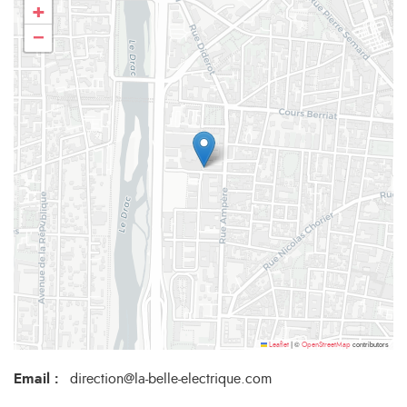
+
−
©
contributors
Leaflet
|
OpenStreetMap
Email
:
direction@la-belle-electrique.com